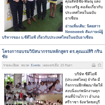
คุณสิทธิชัย-พิษณุ แดง
ประเสริฐ คอลั่มเกี่ยวกับ
ประเทศไทยในฉบับ
อาเซียน
อ่านเพิ่มเติม: นิตยสาร
Newsweek สัมภาษณ์ผู้
บริหารของ บ.ซีดีไอพี เกี่ยวกับประเทศไทยในฉบับอาเซียน
โครงการอบรมวิปัสนากรรมหลักสูตร ดร.คุณแม่สิริ กริน
ชัย
รายละเอียด
หมวด:
Events
เผยแพร่เมื่อ:
23 กันยายน 2558
ฮิต:
5090
บริษัท ซีดีไอพี
(ประเทศไทย) จำกัด มี
กิจกรรมฝึกพัฒนาจิตให้
สงบนิ่งแก่พนักงานทุก
คนที่บ้านไรวา อำเภอ
ศรีราชา จังหวัดชลบุรี