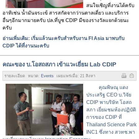
สนใจเชิญที่งานได้ครับ
อาทิเช่น น้ำมันจระเข้ สารสกัดจากว่านตาลเดี่ยว และบริการ
อื่นๆอีกมากมายครับ ปล.ที่บูช CDIP มีของรางวัลแจกด้วยนะ
ครับ
อ่านเพิ่มเติม: เริ่มแล้วนะครับสำหรับงาน FI Asia มาพบกับ
CDIP ได้ที่งานนะครับ
คณะของ บ.โอสถสภา เข้าแวะเยี่ยม Lab CDIP
รายละเอียด
หมวด:
Events
เผยแพร่เมื่อ:
21 สิงหาคม 2558
ฮิต:
3543
คุณพิษณุ แดง
ประเสริฐ CEO บ.วิจัย
CDIP พาบริษัท โอสถ
สภา เยี่ยมชมห้องปฏิบัติ
การของ CDIP ที่
Thailand Science Park
INC1 ซึ่งทาง สวทช.พา