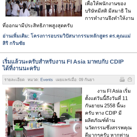
เพื่อให้พนักงานของ
บริษัทมีสติ มีสมาธิ ใน
การทำงานจึงทำให้งาน
ที่ออกมามีประสิทธิภาพสูงสุดครับ
อ่านเพิ่มเติม: โครงการอบรมวิปัสนากรรมหลักสูตร ดร.คุณแม่
สิริ กรินชัย
เริ่มแล้วนะครับสำหรับงาน FI Asia มาพบกับ CDIP
ได้ที่งานนะครับ
รายละเอียด
หมวด:
Events
เผยแพร่เมื่อ:
09 กันยายน 2558
ฮิต:
4319
งาน FI Asia เริ่ม
ตั้งแต่วันนี้ถึงวันที่ 11
กันยายน 2558 นี้นะ
ครับ ทาง CDIP มี
ผลิตภัณฑ์ด้าน
นวัตกรรมซึ่งสรรพคุณ
ดีมากๆครับ หากท่าน