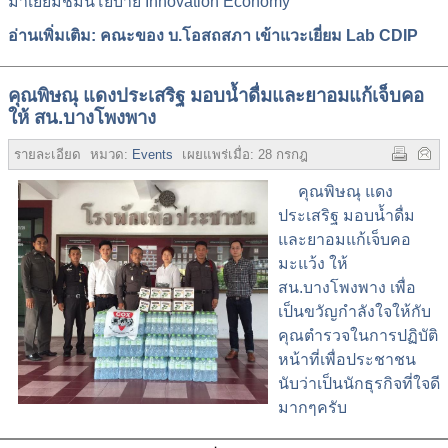
มาเยี่ยมชมนโยบาย Innovation Economy
อ่านเพิ่มเติม: คณะของ บ.โอสถสภา เข้าแวะเยี่ยม Lab CDIP
คุณพิษณุ แดงประเสริฐ มอบน้ำดื่มและยาอมแก้เจ็บคอ
ให้ สน.บางโพงพาง
รายละเอียด
หมวด:
Events
เผยแพร่เมื่อ:
28 กรกฎาคม 2558
ฮิต:
4510
คุณพิษณุ แดง
ประเสริฐ มอบน้ำดื่ม
และยาอมแก้เจ็บคอ
มะแว้ง ให้
สน.บางโพงพาง เพื่อ
เป็นขวัญกำลังใจให้กับ
คุณตำรวจในการปฏิบัติ
หน้าที่เพื่อประชาชน
นับว่าเป็นนักธุรกิจที่ใจดี
มากๆครับ