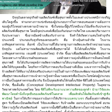
ปัจจุบันตลาดธุรกิจด้านผลิตภัณฑ์เพื่อสุขภาพทั้งในและต่างประเทศมีการเจริญ
เติบโตสูงขึ้น ท่ามกลางการแข่งขันของผู้ประกอบการในการตอบสนองความต้องการ
ของผู้บริโภคอย่างตรงตามเป้าหมาย ซึ่งในขณะนี้ผู้บริโภคมีแนวโน้มที่จะรับประทาน
ผลิตภัณฑ์เพื่อสุขภาพ โดยมีจุดประสงค์เพื่อป้องกันก่อนการเกิดโรค และลดปริมาณการ
รับประทานยา ซึ่งอาจมีผลข้างเคียงกับร่างกาย จึงทำให้เกิดความสนใจทำธุรกิจ
ประเภทนี้ ประกอบกับธุรกิจของครอบครัว คือ ห้างหุ้นส่วนจำกัด โรงงาน
เภสัชอุตสาหกรรม ค็อกซ์ เป็นโรงงานที่ได้มาตรฐานการผลิตและจัดจำหน่ายยาแผน
ปัจจุบัน แต่ไม่สามารถผลิตผลิตภัณฑ์เพื่อสุขภาพได้ จึงได้ก่อตั้งบริษัท โรงงาน
เภสัชอุตสาหกรรม เจเอสพี (ประเทศไทย) จำกัด ขึ้นมาเพื่อผลิตผลิตภัณฑ์เพื่อสุขภาพ
โดยเฉพาะภายใต้แบรนด์ของตนเอง แต่ด้วยความมุ่งมั่นที่ต้องการเห็นคนไทยมี
สุขภาพดี จึงได้ปรับกลยุทธ์การผลิตจากผลิตภายใต้แบรนด์ของตนเองเป็นการรับจ้าง
ผลิตให้กับบุคคลอื่น โดยกิจการได้รับการตอบรับเป็นอย่างดีเยี่ยม และจากการเป็นผู้รับ
จ้างผลิตทำให้ทีมงานได้ส่งเสริมประสบการณ์ในด้านการวิจัยและพัฒนาของผลิตภัณฑ์
เพื่อสุขภาพและต้องการจะนำความรู้เหล่านั้นมาเผยแพร่เพื่อเป็นประโยชน์ต่อผู้ประกอบ
การอื่นๆในอุตสาหกรรมเดียวกัน จึงเป็นจุดผลักดันให้ก่อตั้งบริษัท ซีดีไอพี (ประเทศไทย)
จำกัด, ชื่อเต็มคือ (Conceptual Development Intellectual Property) ในอุทยาน
วิทยาศาสตร์ประเทศไทย โดย
ซีดีไอพีจะรับเอาแนวความคิดของลูกค้า นำมาวิจัยและ
พัฒนาโดยคำนึงถึงจุดยืนของผลิตภัณฑ์ในตลาด เพื่อผลักดันให้ผลิตภัณฑ์เข้าสู่เชิง
พาณิชย์
ในการให้บริการของเราเน้นการให้บริการ
แบบครบวงจร
เริ่มตั้งแต่การคิดค้น
สูตร รับขึ้นทะเบียนผลิตภัณฑ์ วิจัยและพัฒนา รับจ้างผลิต ออกแบบบรรจุภัณฑ์ อบรม
ให้ความรู้เกี่ยวกับผลิตภัณฑ์ นอกจากนั้นซีดีไอพียังเป็นสื่อกลางในการนำผลงานวิจัย